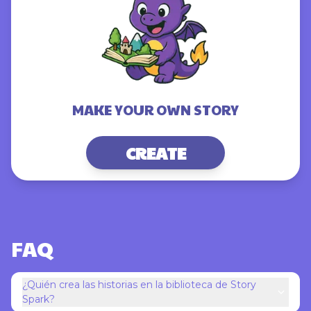
MAKE YOUR OWN
STORY
CREATE
FAQ
¿Quién crea las historias en la biblioteca de Story
Spark?