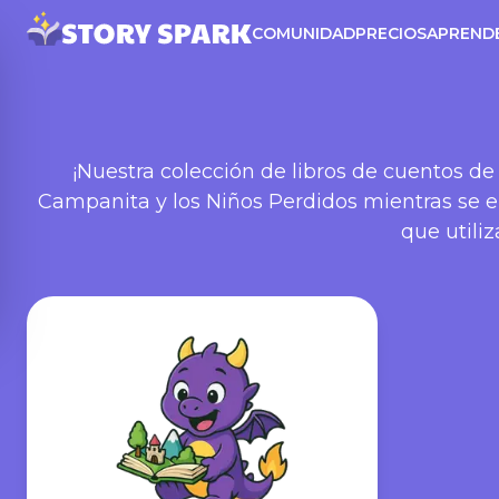
COMUNIDAD
PRECIOS
APREND
¡Nuestra colección de libros de cuentos d
Campanita y los Niños Perdidos mientras se e
que utiliz