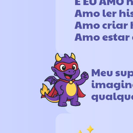
E EU AMO h
Amo ler his
Amo criar 
Amo estar 
Meu sup
imagin
qualque