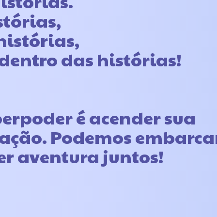
istórias.
tórias,
histórias,
dentro das histórias!
erpoder é acender sua
ação. Podemos embarca
r aventura juntos!