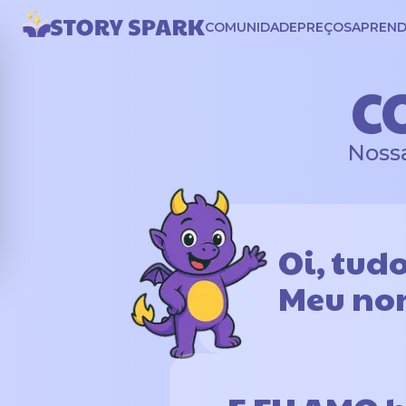
COMUNIDADE
PREÇOS
APREND
C
Nossa
Oi, tud
Meu nom