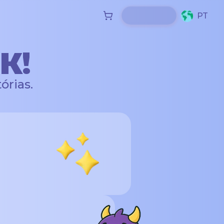
PT
K!
órias.