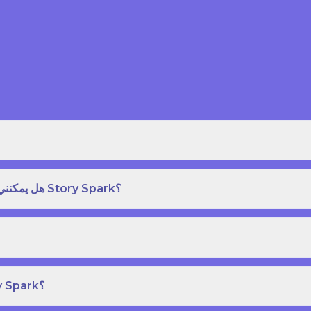
هل يمكنني طلب نسخة مطبوعة بغلاف مقوى من كتاب قصص على Story Spark؟
هل يمكنني إنشاء ونشر كتاب قصص خاص بي على Story Spark؟