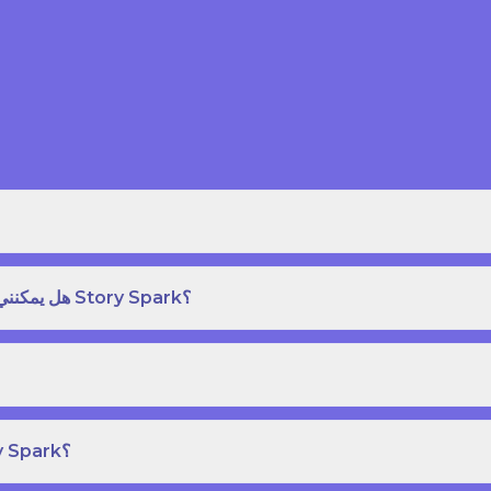
هل يمكنني طلب نسخة مطبوعة بغلاف مقوى من كتاب قصص على Story Spark؟
هل يمكنني إنشاء ونشر كتاب قصص خاص بي على Story Spark؟