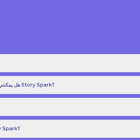
هل يمكنني طلب نسخة مطبوعة بغلاف مقوى من كتاب قصص على Story Spark؟
هل يمكنني إنشاء ونشر كتاب قصص خاص بي على Story Spark؟