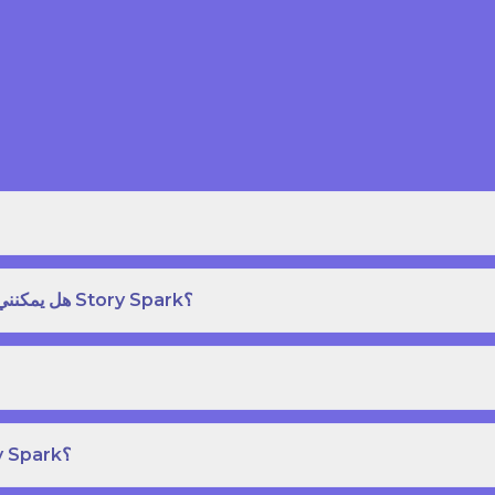
هل يمكنني طلب نسخة مطبوعة بغلاف مقوى من كتاب قصص على Story Spark؟
هل يمكنني إنشاء ونشر كتاب قصص خاص بي على Story Spark؟