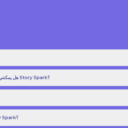
هل يمكنني طلب نسخة مطبوعة بغلاف مقوى من كتاب قصص على Story Spark؟
هل يمكنني إنشاء ونشر كتاب قصص خاص بي على Story Spark؟