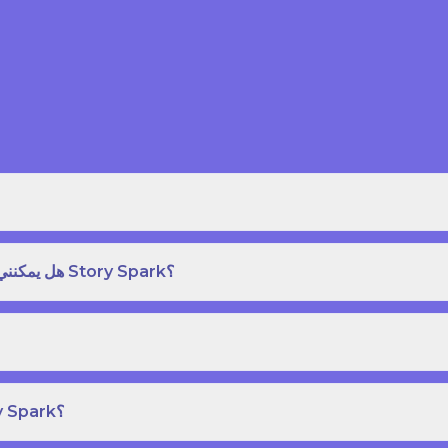
هل يمكنني طلب نسخة مطبوعة بغلاف مقوى من كتاب قصص على Story Spark؟
هل يمكنني إنشاء ونشر كتاب قصص خاص بي على Story Spark؟