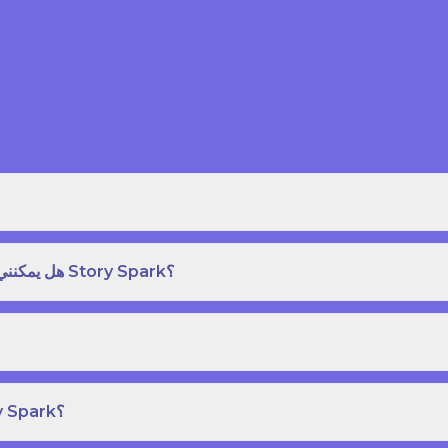
هل يمكنني طلب نسخة مطبوعة بغلاف مقوى من كتاب قصص على Story Spark؟
هل يمكنني إنشاء ونشر كتاب قصص خاص بي على Story Spark؟