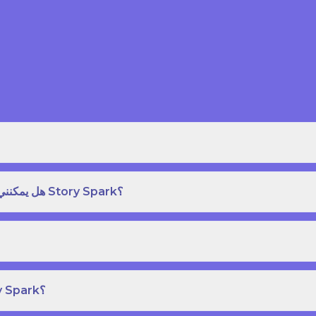
هل يمكنني طلب نسخة مطبوعة بغلاف مقوى من كتاب قصص على Story Spark؟
هل يمكنني إنشاء ونشر كتاب قصص خاص بي على Story Spark؟