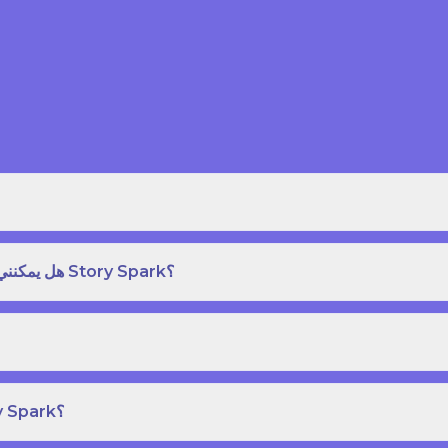
هل يمكنني طلب نسخة مطبوعة بغلاف مقوى من كتاب قصص على Story Spark؟
هل يمكنني إنشاء ونشر كتاب قصص خاص بي على Story Spark؟