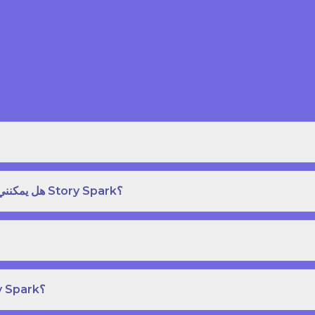
هل يمكنني طلب نسخة مطبوعة بغلاف مقوى من كتاب قصص على Story Spark؟
هل يمكنني إنشاء ونشر كتاب قصص خاص بي على Story Spark؟