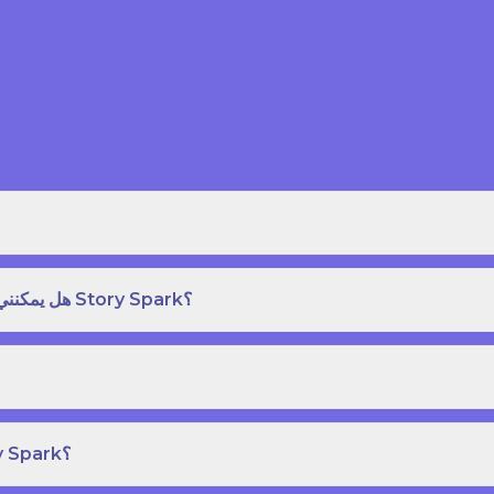
هل يمكنني طلب نسخة مطبوعة بغلاف مقوى من كتاب قصص على Story Spark؟
هل يمكنني إنشاء ونشر كتاب قصص خاص بي على Story Spark؟