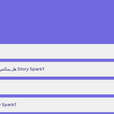
هل يمكنني طلب نسخة مطبوعة بغلاف مقوى من كتاب قصص على Story Spark؟
هل يمكنني إنشاء ونشر كتاب قصص خاص بي على Story Spark؟