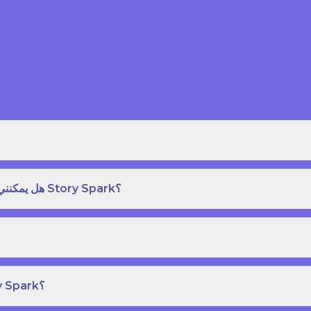
هل يمكنني طلب نسخة مطبوعة بغلاف مقوى من كتاب قصص على Story Spark؟
هل يمكنني إنشاء ونشر كتاب قصص خاص بي على Story Spark؟