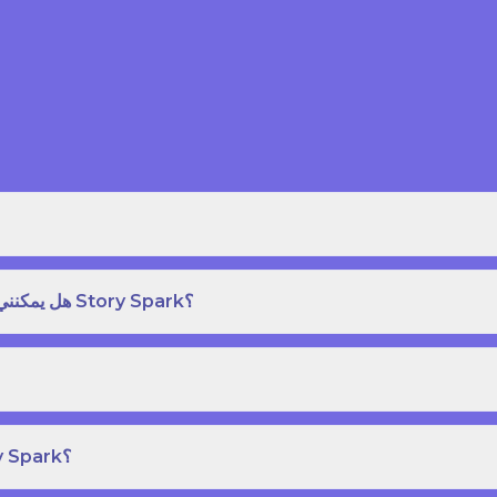
هل يمكنني طلب نسخة مطبوعة بغلاف مقوى من كتاب قصص على Story Spark؟
هل يمكنني إنشاء ونشر كتاب قصص خاص بي على Story Spark؟