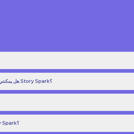
هل يمكنني طلب نسخة مطبوعة بغلاف مقوى من كتاب قصص على Story Spark؟
هل يمكنني إنشاء ونشر كتاب قصص خاص بي على Story Spark؟