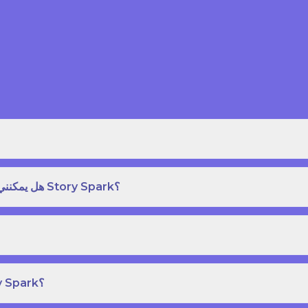
هل يمكنني طلب نسخة مطبوعة بغلاف مقوى من كتاب قصص على Story Spark؟
هل يمكنني إنشاء ونشر كتاب قصص خاص بي على Story Spark؟