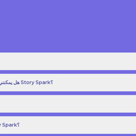
هل يمكنني طلب نسخة مطبوعة بغلاف مقوى من كتاب قصص على Story Spark؟
هل يمكنني إنشاء ونشر كتاب قصص خاص بي على Story Spark؟