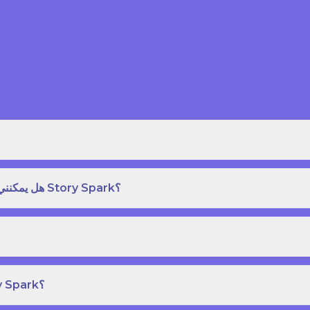
هل يمكنني طلب نسخة مطبوعة بغلاف مقوى من كتاب قصص على Story Spark؟
هل يمكنني إنشاء ونشر كتاب قصص خاص بي على Story Spark؟