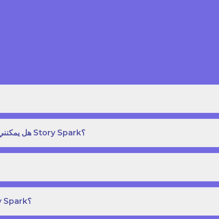
هل يمكنني طلب نسخة مطبوعة بغلاف مقوى من كتاب قصص على Story Spark؟
هل يمكنني إنشاء ونشر كتاب قصص خاص بي على Story Spark؟