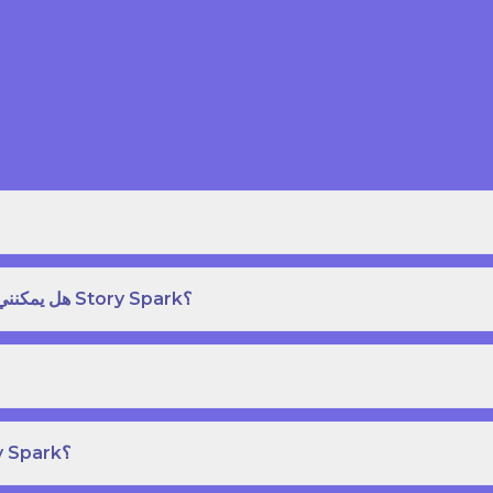
هل يمكنني طلب نسخة مطبوعة بغلاف مقوى من كتاب قصص على Story Spark؟
هل يمكنني إنشاء ونشر كتاب قصص خاص بي على Story Spark؟