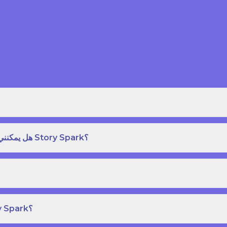
هل يمكنني طلب نسخة مطبوعة بغلاف مقوى من كتاب قصص على Story Spark؟
هل يمكنني إنشاء ونشر كتاب قصص خاص بي على Story Spark؟