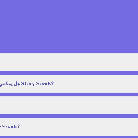
هل يمكنني طلب نسخة مطبوعة بغلاف مقوى من كتاب قصص على Story Spark؟
هل يمكنني إنشاء ونشر كتاب قصص خاص بي على Story Spark؟