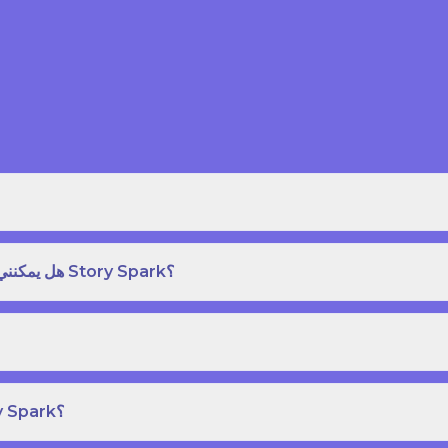
هل يمكنني طلب نسخة مطبوعة بغلاف مقوى من كتاب قصص على Story Spark؟
هل يمكنني إنشاء ونشر كتاب قصص خاص بي على Story Spark؟