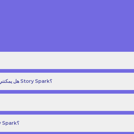
هل يمكنني طلب نسخة مطبوعة بغلاف مقوى من كتاب قصص على Story Spark؟
هل يمكنني إنشاء ونشر كتاب قصص خاص بي على Story Spark؟