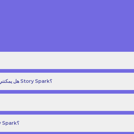
هل يمكنني طلب نسخة مطبوعة بغلاف مقوى من كتاب قصص على Story Spark؟
هل يمكنني إنشاء ونشر كتاب قصص خاص بي على Story Spark؟