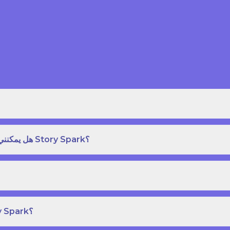
هل يمكنني طلب نسخة مطبوعة بغلاف مقوى من كتاب قصص على Story Spark؟
هل يمكنني إنشاء ونشر كتاب قصص خاص بي على Story Spark؟