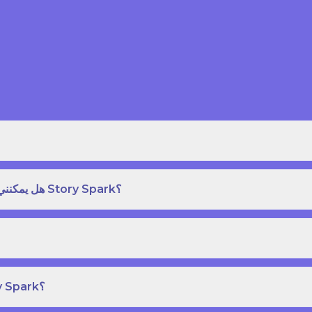
هل يمكنني طلب نسخة مطبوعة بغلاف مقوى من كتاب قصص على Story Spark؟
هل يمكنني إنشاء ونشر كتاب قصص خاص بي على Story Spark؟