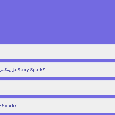
هل يمكنني طلب نسخة مطبوعة بغلاف مقوى من كتاب قصص على Story Spark؟
هل يمكنني إنشاء ونشر كتاب قصص خاص بي على Story Spark؟