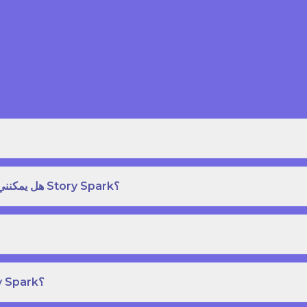
هل يمكنني طلب نسخة مطبوعة بغلاف مقوى من كتاب قصص على Story Spark؟
هل يمكنني إنشاء ونشر كتاب قصص خاص بي على Story Spark؟