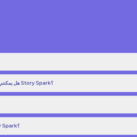
هل يمكنني طلب نسخة مطبوعة بغلاف مقوى من كتاب قصص على Story Spark؟
هل يمكنني إنشاء ونشر كتاب قصص خاص بي على Story Spark؟