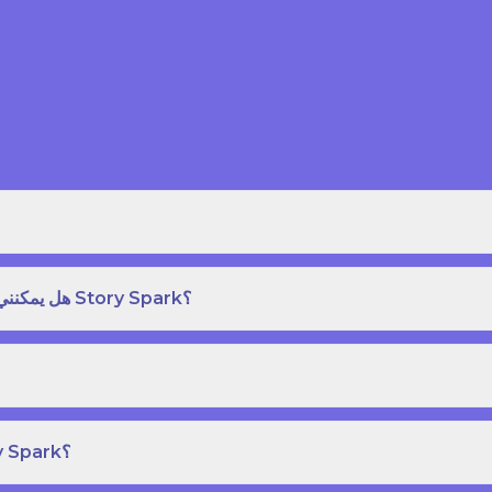
هل يمكنني طلب نسخة مطبوعة بغلاف مقوى من كتاب قصص على Story Spark؟
هل يمكنني إنشاء ونشر كتاب قصص خاص بي على Story Spark؟