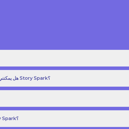
هل يمكنني طلب نسخة مطبوعة بغلاف مقوى من كتاب قصص على Story Spark؟
هل يمكنني إنشاء ونشر كتاب قصص خاص بي على Story Spark؟