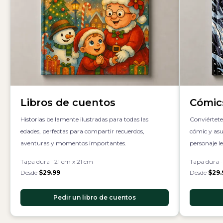
Libros de cuentos
Cómic
Historias bellamente ilustradas para todas las
Conviértete
edades, perfectas para compartir recuerdos,
cómic y asu
aventuras y momentos importantes.
personaje l
Tapa dura · 21 cm x 21 cm
Tapa dura ·
Desde
$
29.99
Desde
$
29.
Pedir un libro de cuentos