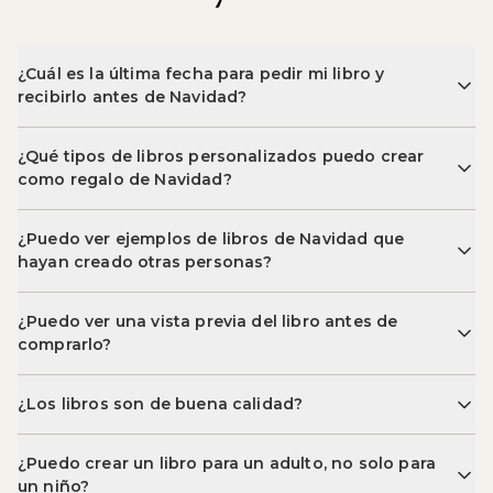
¿Cuál es la última fecha para pedir mi libro y
recibirlo antes de Navidad?
¿Qué tipos de libros personalizados puedo crear
como regalo de Navidad?
Story Spark ofrece tres formatos principales.
¿Puedo ver ejemplos de libros de Navidad que
hayan creado otras personas?
Los cuentos son aventuras personalizadas completamente
ilustradas. Perfectos para niños que quieren ser los héroes de su
biblioteca de la comunidad
propia historia navideña.
¿Puedo ver una vista previa del libro antes de
comprarlo?
Libros de Navidad
Los cómics dan vida a ilustraciones audaces de estilo novela gráfica,
ideales para niños (y adultos) que aman la acción y el arte vibrante.
¿Los libros son de buena calidad?
Los libros son libros largos de tapa dura para contenido escrito:
cartas de amor, historias familiares o recuerdos personales. Un
¿Puedo crear un libro para un adulto, no solo para
un niño?
regalo de Navidad significativo para los adultos de tu vida.