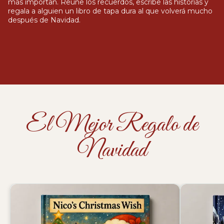
más importan. Reúne los recuerdos, escribe las historias y
regala a alguien un libro de tapa dura al que volverá mucho
después de Navidad.
El Mejor Regalo de
Navidad