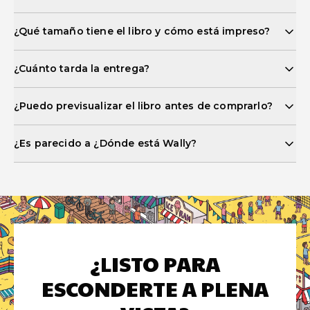
¿Qué tamaño tiene el libro y cómo está impreso?
¿Cuánto tarda la entrega?
¿Puedo previsualizar el libro antes de comprarlo?
¿Es parecido a ¿Dónde está Wally?
¿LISTO PARA
ESCONDERTE A PLENA