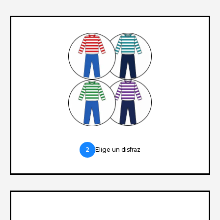
2
Elige un disfraz