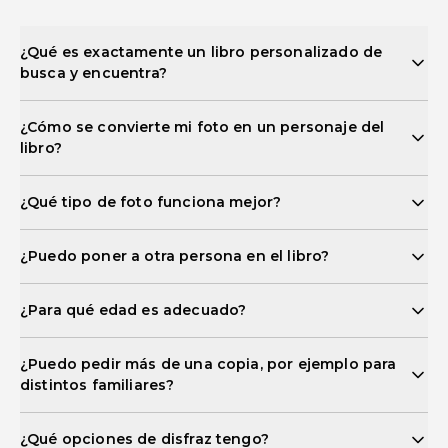
¿Qué es exactamente un libro personalizado de
busca y encuentra?
¿Cómo se convierte mi foto en un personaje del
libro?
¿Qué tipo de foto funciona mejor?
¿Puedo poner a otra persona en el libro?
¿Para qué edad es adecuado?
¿Puedo pedir más de una copia, por ejemplo para
distintos familiares?
¿Qué opciones de disfraz tengo?