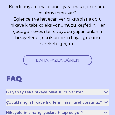
Kendi büyülü maceranızı yaratmak için ilhama
mı ihtiyacınız var?
Eğlenceli ve heyecan verici kitaplarla dolu
hikaye kitabı koleksiyonumuzu keşfedin. Her
çocuğu hevesli bir okuyucu yapan anlamlı
hikayelerle çocuklarınızın hayal gücünü
harekete geçirin.
DAHA FAZLA ÖĞREN
FAQ
Bir yapay zekâ hikâye oluşturucu var mı?
Evet! Hikâye oluşturucumuzla okuma zamanının tadını
Çocuklar için hikaye fikirlerini nasıl üretiyorsunuz?
çıkaran 200.000 aileye katılın! Amacımız, her çocuğu
Çocuğunuzun hayal gücünü harekete geçirmek en iyi
Hikayeleriniz hangi yaşlara hitap ediyor?
hayal gücünü harekete geçirerek tutkulu bir okuyucuya