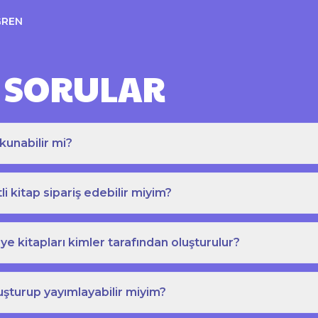
ĞREN
 SORULAR
kunabilir mi?
tli kitap sipariş edebilir miyim?
e kitapları kimler tarafından oluşturulur?
uşturup yayımlayabilir miyim?