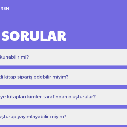
ĞREN
 SORULAR
kunabilir mi?
tli kitap sipariş edebilir miyim?
e kitapları kimler tarafından oluşturulur?
uşturup yayımlayabilir miyim?