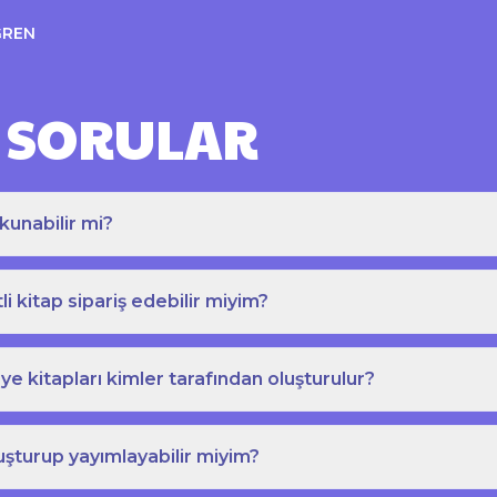
ĞREN
 SORULAR
kunabilir mi?
tli kitap sipariş edebilir miyim?
e kitapları kimler tarafından oluşturulur?
uşturup yayımlayabilir miyim?