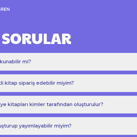
ĞREN
 SORULAR
kunabilir mi?
tli kitap sipariş edebilir miyim?
e kitapları kimler tarafından oluşturulur?
uşturup yayımlayabilir miyim?