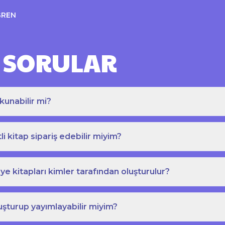
ĞREN
 SORULAR
kunabilir mi?
tli kitap sipariş edebilir miyim?
e kitapları kimler tarafından oluşturulur?
uşturup yayımlayabilir miyim?