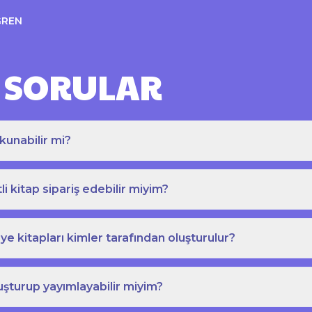
ĞREN
 SORULAR
kunabilir mi?
tli kitap sipariş edebilir miyim?
e kitapları kimler tarafından oluşturulur?
uşturup yayımlayabilir miyim?