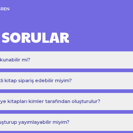
ĞREN
 SORULAR
kunabilir mi?
tli kitap sipariş edebilir miyim?
e kitapları kimler tarafından oluşturulur?
uşturup yayımlayabilir miyim?