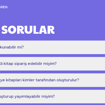
ĞREN
 SORULAR
kunabilir mi?
tli kitap sipariş edebilir miyim?
e kitapları kimler tarafından oluşturulur?
uşturup yayımlayabilir miyim?