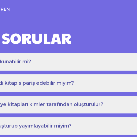
ĞREN
 SORULAR
kunabilir mi?
tli kitap sipariş edebilir miyim?
e kitapları kimler tarafından oluşturulur?
uşturup yayımlayabilir miyim?