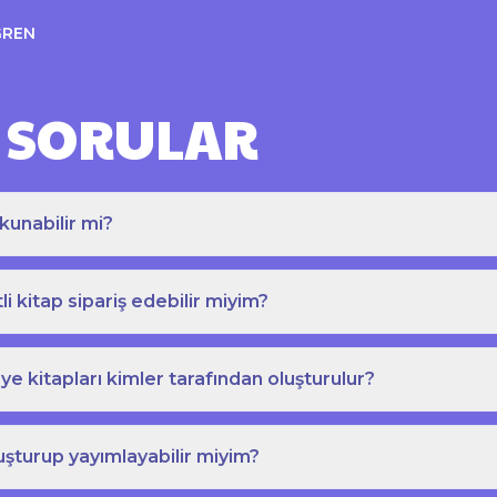
ĞREN
 SORULAR
kunabilir mi?
tli kitap sipariş edebilir miyim?
e kitapları kimler tarafından oluşturulur?
uşturup yayımlayabilir miyim?