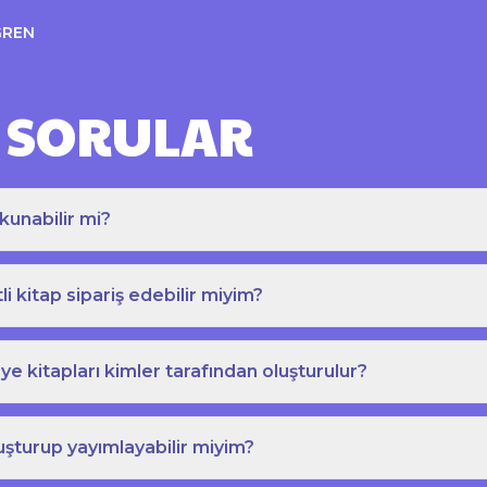
ĞREN
 SORULAR
kunabilir mi?
tli kitap sipariş edebilir miyim?
e kitapları kimler tarafından oluşturulur?
uşturup yayımlayabilir miyim?