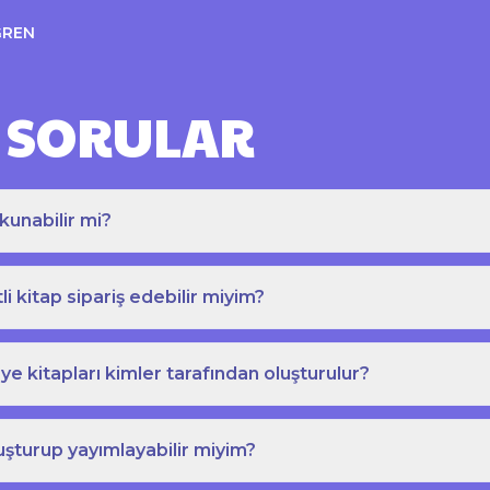
ĞREN
 SORULAR
kunabilir mi?
tli kitap sipariş edebilir miyim?
e kitapları kimler tarafından oluşturulur?
uşturup yayımlayabilir miyim?